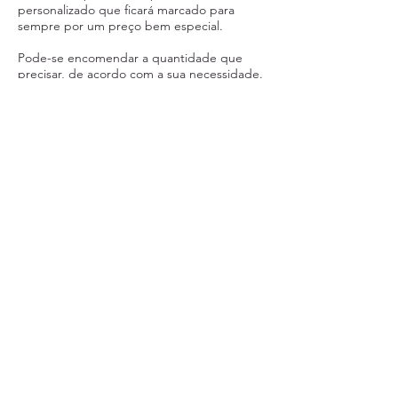
personalizado que ficará marcado para
sempre por um preço bem especial.
Pode-se encomendar a quantidade que
precisar, de acordo com a sua necessidade.
CONTATO
(21) 3439-0710
(21) 98345-5267
(somente whatsapp)
cybergoltijuca@yahoo.com.br