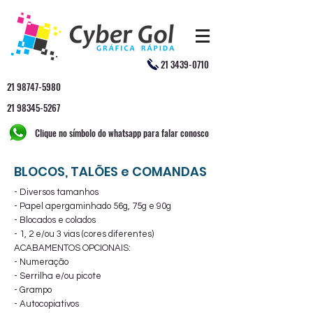
21 3439-0710
21 98747-5980
21 98345-5267
Clique no símbolo do whatsapp para falar conosco
BLOCOS, TALÕES e COMANDAS
- Diversos tamanhos
- Papel apergaminhado 56g, 75g e 90g
- Blocados e colados
- 1, 2 e/ou 3 vias (cores diferentes)
ACABAMENTOS OPCIONAIS:
- Numeração
- Serrilha e/ou picote
- Grampo
- Autocopiativos